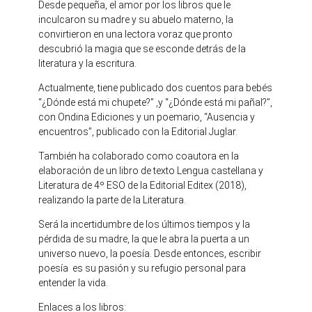
Desde pequeña, el amor por los libros que le
inculcaron su madre y su abuelo materno, la
convirtieron en una lectora voraz que pronto
descubrió la magia que se esconde detrás de la
literatura y la escritura.
Actualmente, tiene publicado dos cuentos para bebés
“¿Dónde está mi chupete?” ,y “¿Dónde está mi pañal?”,
con Ondina Ediciones y un poemario, “Ausencia y
encuentros”, publicado con la Editorial Juglar.
También ha colaborado como coautora en la
elaboración de un libro de texto Lengua castellana y
Literatura de 4º ESO de la Editorial Editex (2018),
realizando la parte de la Literatura.
Será la incertidumbre de los últimos tiempos y la
pérdida de su madre, la que le abra la puerta a un
universo nuevo, la poesía. Desde entonces, escribir
poesía es su pasión y su refugio personal para
entender la vida.
Enlaces a los libros: