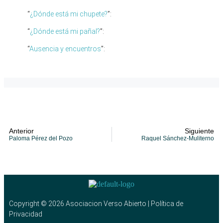
“
¿Dónde está mi chupete?
”:
“
¿Dónde está mi pañal?
”:
“
Ausencia y encuentros
”:
Anterior
Siguiente
Paloma Pérez del Pozo
Raquel Sánchez-Muliterno
Copyright © 2026 Asociacion Verso Abierto | Política de
Privacidad